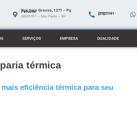
Rua Ouro Grosso, 1371 – Pq
Peruche
(11) 3981-2737
02531-011 – São Paulo – SP
OS
SERVIÇOS
EMPRESA
QUALIDADE
paria térmica
 mais eficiência térmica para seu