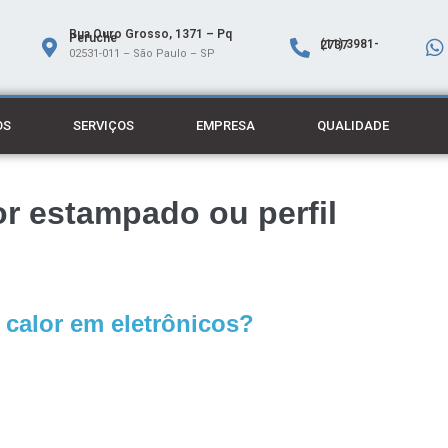
Rua Ouro Grosso, 1371 – Pq
Peruche
(11) 3981-2737
02531-011 – São Paulo – SP
OS
SERVIÇOS
EMPRESA
QUALIDADE
or estampado ou perfil
 calor em eletrônicos?