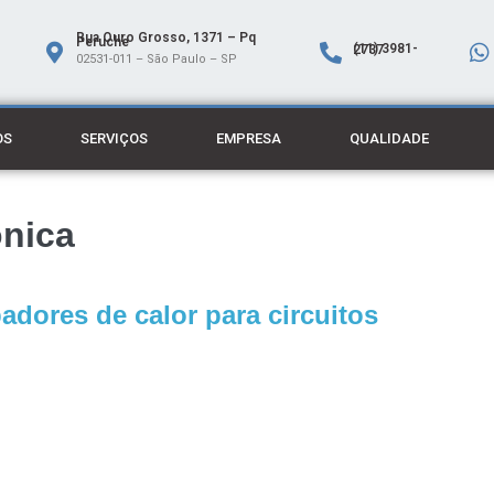
Rua Ouro Grosso, 1371 – Pq
Peruche
(11) 3981-2737
02531-011 – São Paulo – SP
OS
SERVIÇOS
EMPRESA
QUALIDADE
ônica
adores de calor para circuitos