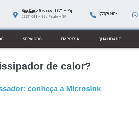
Rua Ouro Grosso, 1371 – Pq
Peruche
(11) 3981-2737
02531-011 – São Paulo – SP
OS
SERVIÇOS
EMPRESA
QUALIDADE
issipador de calor?
essador: conheça a Microsink