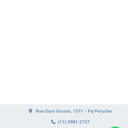
Rua Ouro Grosso, 1371 – Pq Peruche
(11) 3981-2737