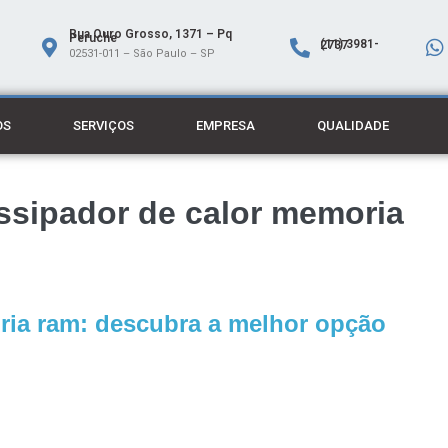
Rua Ouro Grosso, 1371 – Pq
Peruche
(11) 3981-2737
02531-011 – São Paulo – SP
OS
SERVIÇOS
EMPRESA
QUALIDADE
ssipador de calor memoria
ria ram: descubra a melhor opção