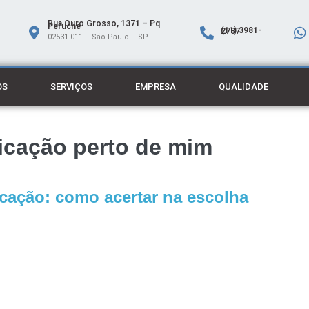
Rua Ouro Grosso, 1371 – Pq
Peruche
(11) 3981-2737
02531-011 – São Paulo – SP
OS
SERVIÇOS
EMPRESA
QUALIDADE
icação perto de mim
cação: como acertar na escolha