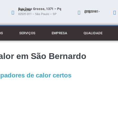
Rua Ouro Grosso, 1371 – Pq
Peruche
(11) 3981-2737
02531-011 – São Paulo – SP
OS
SERVIÇOS
EMPRESA
QUALIDADE
alor em São Bernardo
padores de calor certos