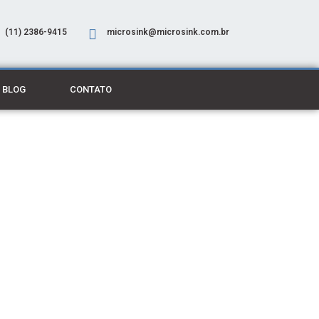
(11) 2386-9415
microsink@microsink.com.br
BLOG
CONTATO