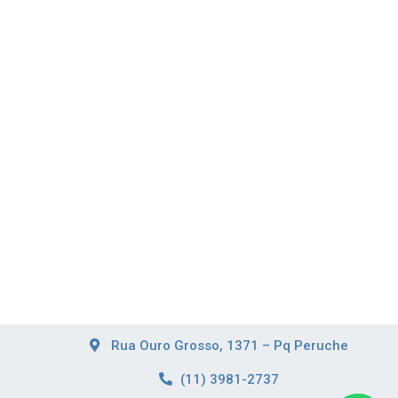
Rua Ouro Grosso, 1371 – Pq Peruche
(11) 3981-2737