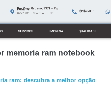
Rua Ouro Grosso, 1371 – Pq
Peruche
(11) 3981-2737
02531-011 – São Paulo – SP
OS
SERVIÇOS
EMPRESA
QUALIDADE
lor memoria ram notebook
ria ram: descubra a melhor opção