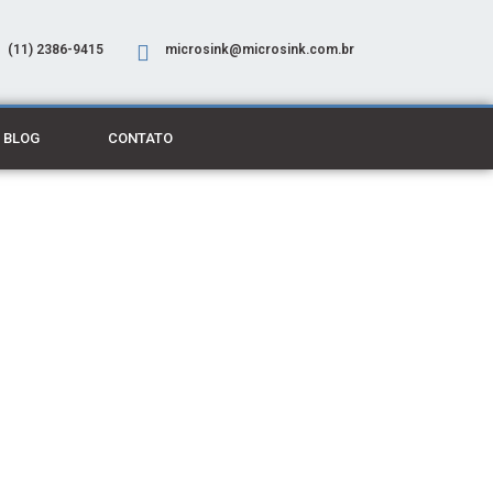
(11) 2386-9415
microsink@microsink.com.br
BLOG
CONTATO