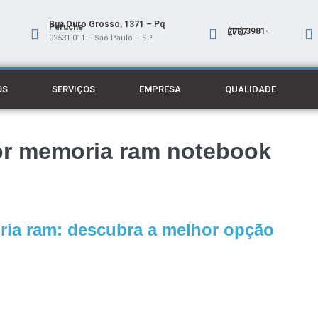
Rua Ouro Grosso, 1371 – Pq
Peruche
(11) 3981-2737
02531-011 – São Paulo – SP
OS
SERVIÇOS
EMPRESA
QUALIDADE
lor memoria ram notebook
ria ram: descubra a melhor opção