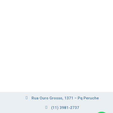
Rua Ouro Grosso, 1371 – Pq Peruche
(11) 3981-2737