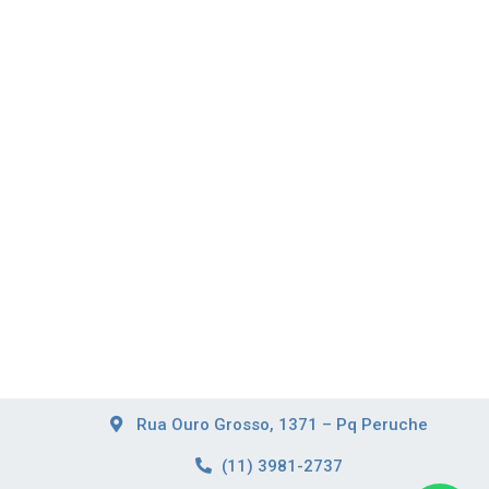
Rua Ouro Grosso, 1371 – Pq Peruche
(11) 3981-2737