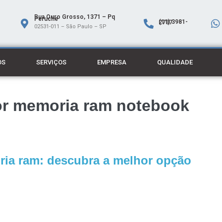
Rua Ouro Grosso, 1371 – Pq
Peruche
(11) 3981-2737
02531-011 – São Paulo – SP
OS
SERVIÇOS
EMPRESA
QUALIDADE
lor memoria ram notebook
ria ram: descubra a melhor opção