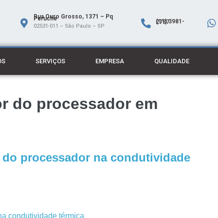
Rua Ouro Grosso, 1371 – Pq
Peruche
(11) 3981-2737
02531-011 – São Paulo – SP
OS
SERVIÇOS
EMPRESA
QUALIDADE
or do processador em
r do processador na condutividade